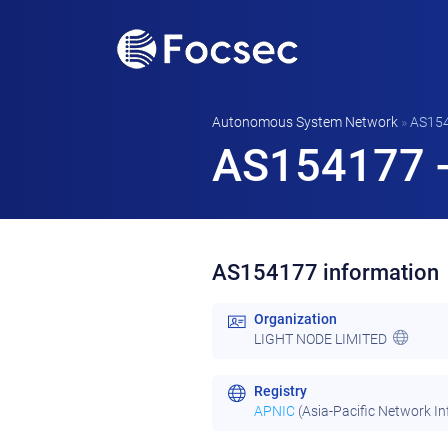
Autonomous System Network
»
AS15
AS154177 -
AS154177 information
Organization
LIGHT NODE LIMITED
Registry
APNIC
(Asia-Pacific Network I