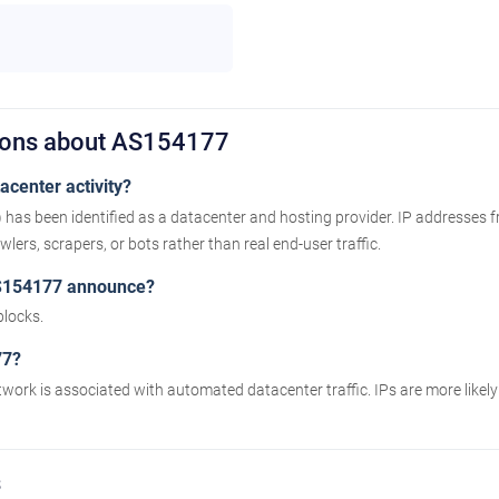
tions about AS154177
center activity?
as been identified as a datacenter and hosting provider. IP addresses 
lers, scrapers, or bots rather than real end-user traffic.
S154177 announce?
locks.
77?
twork is associated with automated datacenter traffic. IPs are more likel
s