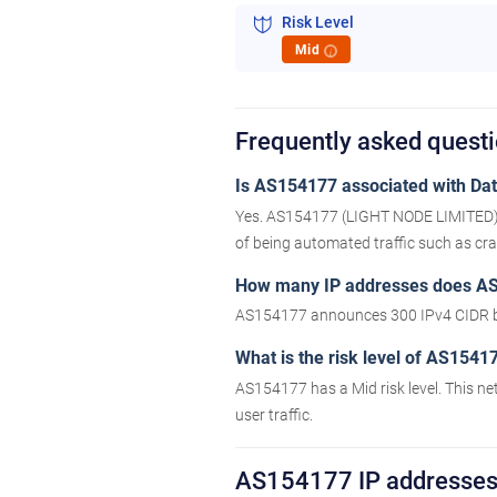
Risk Level
Mid
i
Frequently asked ques
Is AS154177 associated with Data
Yes. AS154177 (LIGHT NODE LIMITED) h
of being automated traffic such as craw
How many IP addresses does A
AS154177 announces 300 IPv4 CIDR b
What is the risk level of AS1541
AS154177 has a Mid risk level. This ne
user traffic.
AS154177 IP addresse