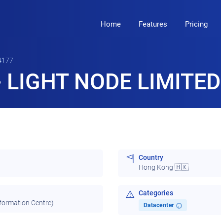
Home
Features
Pricing
4177
 LIGHT NODE LIMITED
Country
Hong Kong 🇭🇰
Categories
nformation Centre)
Datacenter
i