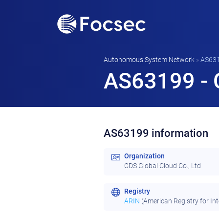
Autonomous System Network
»
AS63
AS63199 - C
AS63199 information
Organization
CDS Global Cloud Co., Ltd
Registry
ARIN
(American Registry for In