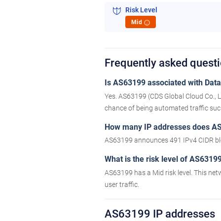
Risk Level
Mid
i
Frequently asked quest
Is AS63199 associated with Datac
Yes. AS63199 (CDS Global Cloud Co., L
chance of being automated traffic such 
How many IP addresses does A
AS63199 announces 491 IPv4 CIDR blo
What is the risk level of AS6319
AS63199 has a Mid risk level. This net
user traffic.
AS63199 IP addresses