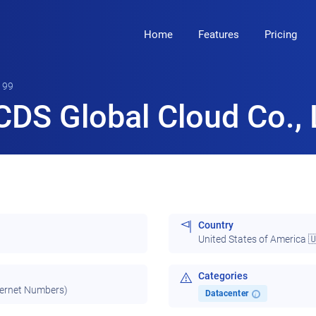
Home
Features
Pricing
199
DS Global Cloud Co., 
Country
United States of America 
Categories
ternet Numbers)
Datacenter
i