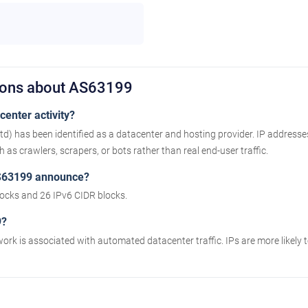
ions about AS63199
enter activity?
td) has been identified as a datacenter and hosting provider. IP addresse
as crawlers, scrapers, or bots rather than real end-user traffic.
S63199 announce?
cks and 26 IPv6 CIDR blocks.
9?
work is associated with automated datacenter traffic. IPs are more likely